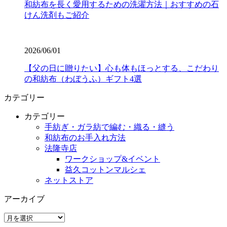
和紡布を長く愛用するための洗濯方法｜おすすめの石
けん洗剤もご紹介
2026/06/01
【父の日に贈りたい】心も体もほっとする、こだわり
の和紡布（わぼうふ）ギフト4選
カテゴリー
カテゴリー
手紡ぎ・ガラ紡で編む・織る・縫う
和紡布のお手入れ方法
法隆寺店
ワークショップ&イベント
益久コットンマルシェ
ネットストア
アーカイブ
ア