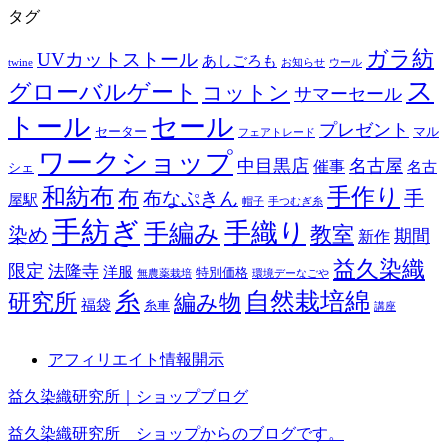
ー
タグ
カ
イ
ガラ紡
UVカットストール
あしごろも
ブ
twine
お知らせ
ウール
ス
グローバルゲート
コットン
サマーセール
トール
セール
プレゼント
セーター
マル
フェアトレード
ワークショップ
中目黒店
名古屋
催事
名古
シェ
和紡布
手作り
布
布なぷきん
手
屋駅
帽子
手つむぎ糸
手紡ぎ
手織り
手編み
教室
染め
期間
新作
益久染織
限定
法隆寺
洋服
特別価格
無農薬栽培
環境デーなごや
糸
自然栽培綿
研究所
編み物
福袋
糸車
講座
アフィリエイト情報開示
益久染織研究所｜ショップブログ
益久染織研究所 ショップからのブログです。