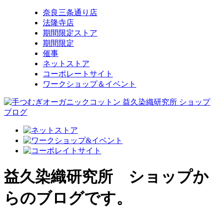
奈良三条通り店
法隆寺店
期間限定ストア
期間限定
催事
ネットストア
コーポレートサイト
ワークショップ＆イベント
益久染織研究所 ショップか
らのブログです。