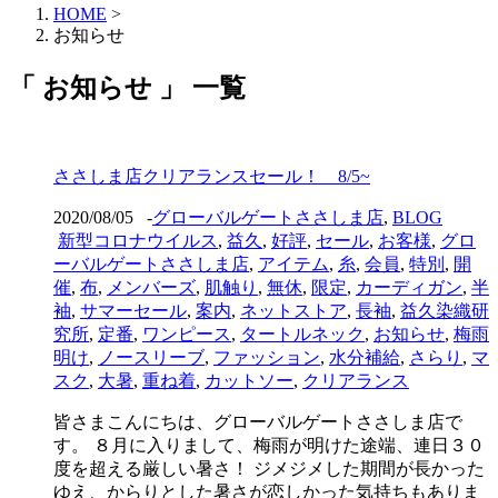
HOME
>
お知らせ
「 お知らせ 」 一覧
ささしま店クリアランスセール！ 8/5~
2020/08/05
-
グローバルゲートささしま店
,
BLOG
新型コロナウイルス
,
益久
,
好評
,
セール
,
お客様
,
グロ
ーバルゲートささしま店
,
アイテム
,
糸
,
会員
,
特別
,
開
催
,
布
,
メンバーズ
,
肌触り
,
無休
,
限定
,
カーディガン
,
半
袖
,
サマーセール
,
案内
,
ネットストア
,
長袖
,
益久染織研
究所
,
定番
,
ワンピース
,
タートルネック
,
お知らせ
,
梅雨
明け
,
ノースリーブ
,
ファッション
,
水分補給
,
さらり
,
マ
スク
,
大暑
,
重ね着
,
カットソー
,
クリアランス
皆さまこんにちは、グローバルゲートささしま店で
す。 ８月に入りまして、梅雨が明けた途端、連日３０
度を超える厳しい暑さ！ ジメジメした期間が長かった
ゆえ、からりとした暑さが恋しかった気持ちもありま