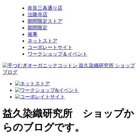
奈良三条通り店
法隆寺店
期間限定ストア
期間限定
催事
ネットストア
コーポレートサイト
ワークショップ＆イベント
益久染織研究所 ショップか
らのブログです。