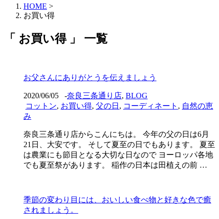
HOME
>
お買い得
「 お買い得 」 一覧
お父さんにありがとうを伝えましょう
2020/06/05
-
奈良三条通り店
,
BLOG
コットン
,
お買い得
,
父の日
,
コーディネート
,
自然の恵
み
奈良三条通り店からこんにちは。 今年の父の日は6月
21日、大安です。 そして夏至の日でもあります。 夏至
は農業にも節目となる大切な日なので ヨーロッパ各地
でも夏至祭があります。 稲作の日本は田植えの前 …
季節の変わり目には、おいしい食べ物と好きな色で癒
されましょう。