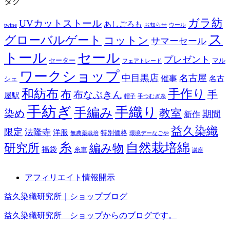
タグ
カ
イ
ガラ紡
UVカットストール
あしごろも
ブ
twine
お知らせ
ウール
ス
グローバルゲート
コットン
サマーセール
トール
セール
プレゼント
セーター
マル
フェアトレード
ワークショップ
中目黒店
名古屋
催事
名古
シェ
和紡布
手作り
布
布なぷきん
手
屋駅
帽子
手つむぎ糸
手紡ぎ
手織り
手編み
教室
染め
期間
新作
益久染織
限定
法隆寺
洋服
特別価格
無農薬栽培
環境デーなごや
糸
自然栽培綿
研究所
編み物
福袋
糸車
講座
アフィリエイト情報開示
益久染織研究所｜ショップブログ
益久染織研究所 ショップからのブログです。