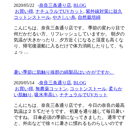
2020/05/22
-
奈良三条通り店
,
BLOG
お買い得
,
ナチュラルでUVカット
,
紫外線対策に益久
コットンストール
,
やさしい糸
,
自然栽培綿
こんにちは、奈良三条通り店です。 季節の変わり目で
何だかだるい方、リフレッシュしていますか。 朝夕の
気温が大きかったり、夕方近くになると湿度も高くな
り、帰宅後湯船に入るだけで体力消耗したりして、ち
ょっ …
暑い季節に肌触り抜群の綿製品はいかがですか。
2020/05/14
-
奈良三条通り店
,
BLOG
お買い得
,
無農薬コットン
,
コットンストール
,
柔らか
い肌触り
,
吸水率高い
,
ナチュラルでUVカット
こんにちは、奈良三条通り店です。 今日の奈良の最高
気温は２５℃だそうです。 初夏を通り越して毎日暑い
ですね。 日傘必須の季節になってきました。 通常です
と、外出などで徐々に暑さに慣れるものらしいのです