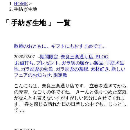
HOME
>
手紡ぎ生地
「 手紡ぎ生地 」 一覧
散策のおともに、ギフトにもおすすめです。
2020/02/07
-
期間限定
,
奈良三条通り店
,
BLOG
お値打ち
,
プレゼント
,
ガラ紡の暖かい製品
,
手紡ぎ生
地
,
ガラ紡糸の藍染
,
ガラ紡糸の茶綿
,
素材好き
,
新しい
フェアのお知らせ
,
限定数
こんにちは、奈良三条通り店です。 立春を過ぎてから
の降雪、なごりの冬ですね。 きーんと張りつめた空気
がなんとも言えないすがすがしい気分にさせてくれま
す。 春を感じる晴れた日の日差しの中でも、じっとし
て …