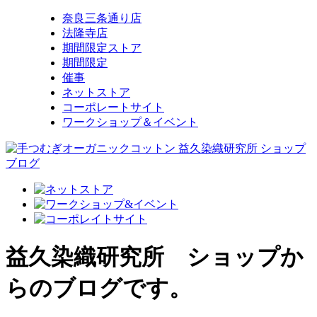
奈良三条通り店
法隆寺店
期間限定ストア
期間限定
催事
ネットストア
コーポレートサイト
ワークショップ＆イベント
益久染織研究所 ショップか
らのブログです。