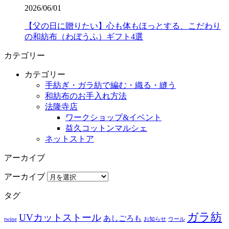
2026/06/01
【父の日に贈りたい】心も体もほっとする、こだわり
の和紡布（わぼうふ）ギフト4選
カテゴリー
カテゴリー
手紡ぎ・ガラ紡で編む・織る・縫う
和紡布のお手入れ方法
法隆寺店
ワークショップ&イベント
益久コットンマルシェ
ネットストア
アーカイブ
アーカイブ
タグ
ガラ紡
UVカットストール
あしごろも
twine
お知らせ
ウール