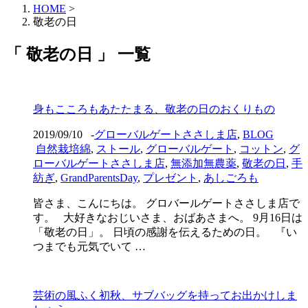
HOME
>
敬老の日
「 敬老の日 」 一覧
身もこころもあたたまる、敬老の日のおくりもの
2019/09/10
-
グローバルゲートささしま店
,
BLOG
自然栽培綿
,
ストール
,
グローバルゲート
,
コットン
,
グ
ローバルゲートささしま店
,
無添加無農薬
,
敬老の日
,
手
紡ぎ
,
GrandParentsDay
,
プレゼント
,
あしごろも
皆さま、こんにちは。 グロバールゲートささしま店で
す。 大好きなおじいさま、おばあさまへ。 9月16日は
「敬老の日」。 日頃の感謝を伝えるための日。 『い
つまでも元気でいて …
芸術の風ふく初秋、サブバッグを持ってお出かけしま