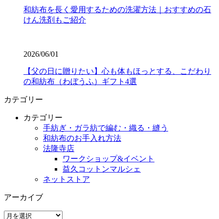
和紡布を長く愛用するための洗濯方法｜おすすめの石
けん洗剤もご紹介
2026/06/01
【父の日に贈りたい】心も体もほっとする、こだわり
の和紡布（わぼうふ）ギフト4選
カテゴリー
カテゴリー
手紡ぎ・ガラ紡で編む・織る・縫う
和紡布のお手入れ方法
法隆寺店
ワークショップ&イベント
益久コットンマルシェ
ネットストア
アーカイブ
ア