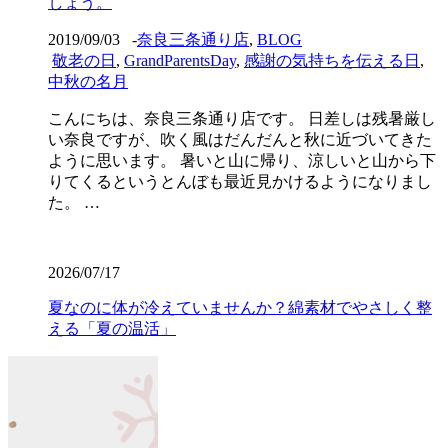
しょう。
2019/09/03
-
奈良三条通り店
,
BLOG
敬老の日
,
GrandParentsDay
,
感謝の気持ちを伝える日
,
中秋の名月
こんにちは、奈良三条通り店です。 日差しは残暑厳し
い奈良ですが、吹く風はだんだんと秋に近づいてきた
ように思います。 暑いと山に帰り、涼しいと山から下
りてくるというとんぼも最近見かけるようになりまし
た。 …
2026/07/17
夏なのに体が冷えていませんか？綿素材でやさしく整
える「夏の温活」