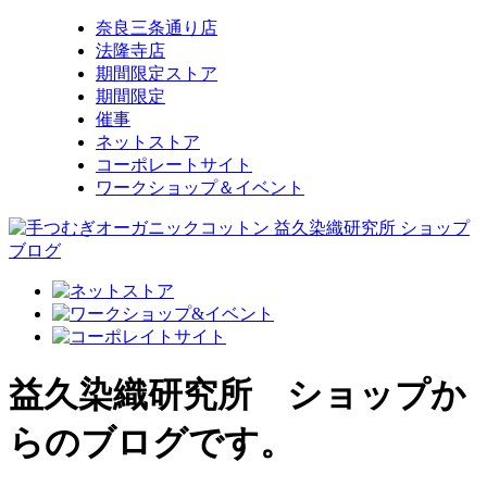
奈良三条通り店
法隆寺店
期間限定ストア
期間限定
催事
ネットストア
コーポレートサイト
ワークショップ＆イベント
益久染織研究所 ショップか
らのブログです。