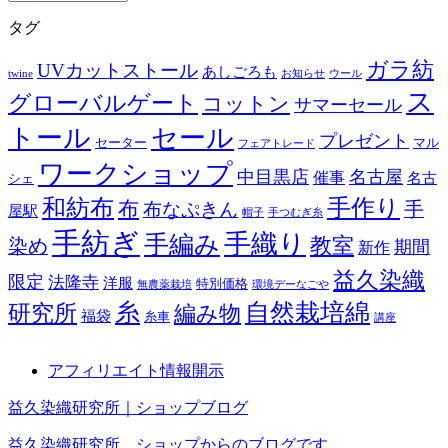
ー
タグ
カ
イ
ガラ紡
UVカットストール
あしごろも
ブ
twine
お知らせ
ウール
ス
グローバルゲート
コットン
サマーセール
トール
セール
プレゼント
セーター
マル
フェアトレード
ワークショップ
中目黒店
名古屋
催事
名古
シェ
和紡布
手作り
布
布なぷきん
手
屋駅
帽子
手つむぎ糸
手紡ぎ
手織り
手編み
教室
染め
期間
新作
益久染織
限定
法隆寺
洋服
特別価格
無農薬栽培
環境デーなごや
糸
自然栽培綿
研究所
編み物
福袋
糸車
講座
アフィリエイト情報開示
益久染織研究所｜ショップブログ
益久染織研究所 ショップからのブログです。