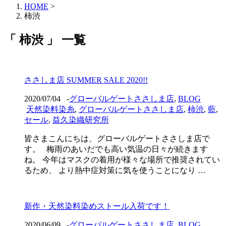
HOME
>
柿渋
「 柿渋 」 一覧
ささしま店 SUMMER SALE 2020!!
2020/07/04
-
グローバルゲートささしま店
,
BLOG
天然染料染糸
,
グローバルゲートささしま店
,
柿渋
,
藍
,
セール
,
益久染織研究所
皆さまこんにちは、グローバルゲートささしま店で
す。 梅雨のあいだでも高い気温の日々が続きます
ね。 今年はマスクの着用が様々な場所で推奨されてい
るため、 より熱中症対策に気を使うことになり …
新作・天然染料染めストール入荷です！
2020/06/09
-
グローバルゲートささしま店
,
BLOG