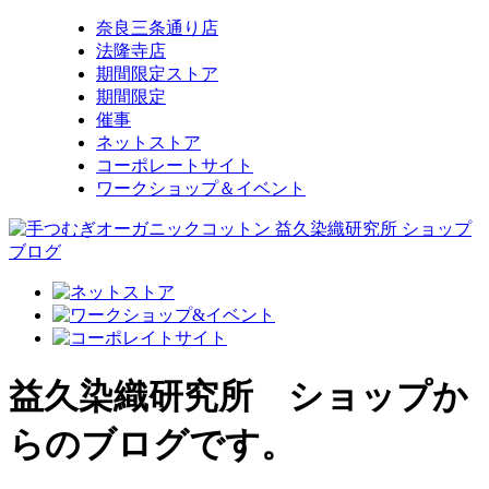
奈良三条通り店
法隆寺店
期間限定ストア
期間限定
催事
ネットストア
コーポレートサイト
ワークショップ＆イベント
益久染織研究所 ショップか
らのブログです。