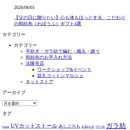
2026/06/01
【父の日に贈りたい】心も体もほっとする、こだわり
の和紡布（わぼうふ）ギフト4選
カテゴリー
カテゴリー
手紡ぎ・ガラ紡で編む・織る・縫う
和紡布のお手入れ方法
法隆寺店
ワークショップ&イベント
益久コットンマルシェ
ネットストア
アーカイブ
ア
ー
タグ
カ
イ
ガラ紡
UVカットストール
あしごろも
ブ
twine
お知らせ
ウール