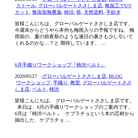
ストール
,
グローバルゲートささしま店
,
無加工でUV
カット
,
無添加無農薬
,
柿渋
,
藍
,
天然染料
,
手紡ぎ
皆様こんにちは、グローバルゲートささしま店です。
今週末からどうやら本州も梅雨入りの予報ですね。 梅
雨前の、夏の前夜祭のような連日の暑さも少し引いて
くれるのかな…？と 期待しています。 …
6月手織りワークショップ『柿渋ベルト』
2020/05/27
-
グローバルゲートささしま店
,
BLOG
ワークショップ
,
手織り
,
教室
,
グローバルゲートささ
しま店
,
ベルト
,
柿渋
皆様こんにちは。 グローバルゲートささしま店です。
本日は、6月の手織りワークショップのご案内です。
6月は『柿渋ベルト』 ケブラチョという木の芯材から
抽出した、ケブラチョ …