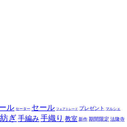
ール
セール
プレゼント
セーター
マルシェ
フェアトレード
手紡ぎ
手織り
手編み
教室
期間限定
法隆寺
新作