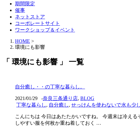
期間限定
催事
ネットストア
コーポレートサイト
ワークショップ＆イベント
HOME
>
環境にも影響
「 環境にも影響 」 一覧
自分癒し・・の丁寧な暮らし。
2021/01/29
-
奈良三条通り店
,
BLOG
丁寧な暮らし
,
自分癒し
,
せっけんを使わないで水も少
こんにちは 今日はあたたかいですね。 今週末は冷える
しやすい服を何枚か重ね着しておく …