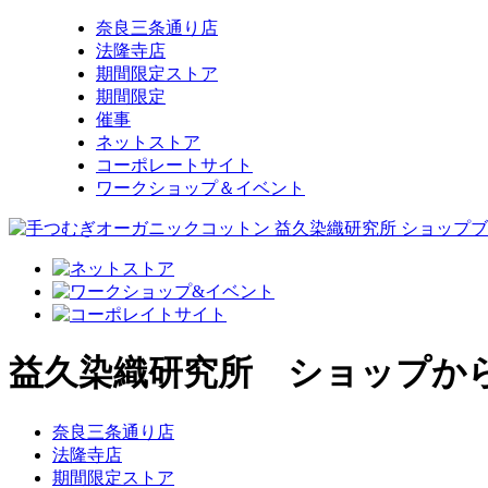
奈良三条通り店
法隆寺店
期間限定ストア
期間限定
催事
ネットストア
コーポレートサイト
ワークショップ＆イベント
益久染織研究所 ショップか
奈良三条通り店
法隆寺店
期間限定ストア