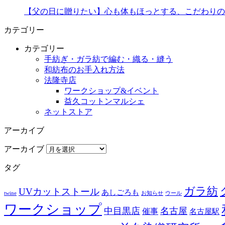
【父の日に贈りたい】心も体もほっとする、こだわりの
カテゴリー
カテゴリー
手紡ぎ・ガラ紡で編む・織る・縫う
和紡布のお手入れ方法
法隆寺店
ワークショップ&イベント
益久コットンマルシェ
ネットストア
アーカイブ
アーカイブ
タグ
ガラ紡
UVカットストール
あしごろも
twine
お知らせ
ウール
ワークショップ
中目黒店
名古屋
催事
名古屋駅