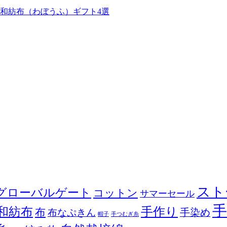
和紡布（わぼうふ）ギフト4選
スト
グローバルゲート
コットン
サマーセール
和紡布
手作り
布
布なぷきん
手染め
帽子
手つむぎ糸