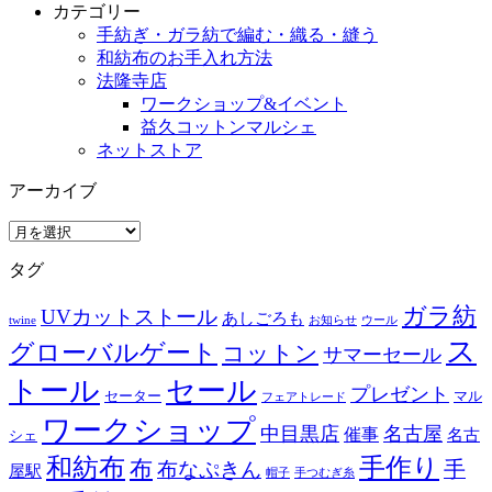
カテゴリー
手紡ぎ・ガラ紡で編む・織る・縫う
和紡布のお手入れ方法
法隆寺店
ワークショップ&イベント
益久コットンマルシェ
ネットストア
アーカイブ
ア
ー
タグ
カ
イ
ガラ紡
UVカットストール
あしごろも
ブ
twine
お知らせ
ウール
ス
グローバルゲート
コットン
サマーセール
トール
セール
プレゼント
セーター
マル
フェアトレード
ワークショップ
中目黒店
名古屋
催事
名古
シェ
和紡布
手作り
布
布なぷきん
手
屋駅
帽子
手つむぎ糸