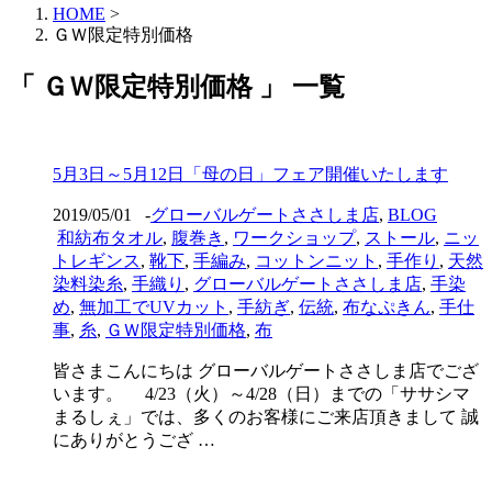
HOME
>
ＧＷ限定特別価格
「 ＧＷ限定特別価格 」 一覧
5月3日～5月12日「母の日」フェア開催いたします
2019/05/01
-
グローバルゲートささしま店
,
BLOG
和紡布タオル
,
腹巻き
,
ワークショップ
,
ストール
,
ニッ
トレギンス
,
靴下
,
手編み
,
コットンニット
,
手作り
,
天然
染料染糸
,
手織り
,
グローバルゲートささしま店
,
手染
め
,
無加工でUVカット
,
手紡ぎ
,
伝統
,
布なぷきん
,
手仕
事
,
糸
,
ＧＷ限定特別価格
,
布
皆さまこんにちは グローバルゲートささしま店でござ
います。 4/23（火）～4/28（日）までの「ササシマ
まるしぇ」では、多くのお客様にご来店頂きまして 誠
にありがとうござ …