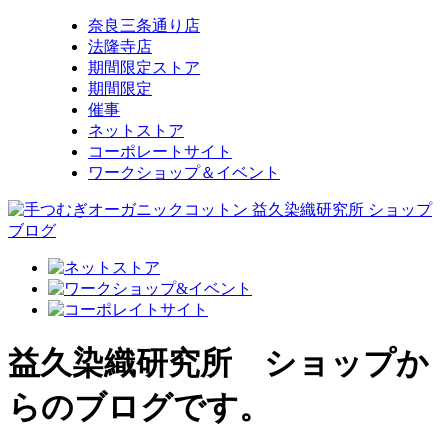
奈良三条通り店
法隆寺店
期間限定ストア
期間限定
催事
ネットストア
コーポレートサイト
ワークショップ＆イベント
益久染織研究所 ショップか
らのブログです。