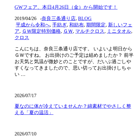
GWフェア、本日4月26日（金）から開始です！
2019/04/26
-
奈良三条通り店
,
BLOG
平成から令和へ
,
手紡ぎ
,
和紡布
,
期間限定
,
新しいフェ
ア
,
ＧＷ限定特別価格
,
ＧＷ
,
マルチクロス
,
ミニタオル
,
クロス
こんにちは、奈良三条通り店です。 いよいよ明日から
ＧＷですね。 お出掛けのご予定は組めましたか？ 前半
お天気と気温が微妙とのことですが、だいぶ過ごしや
すくなってきましたので、思い切ってお出掛けしちゃ
い …
2026/07/17
夏なのに体が冷えていませんか？綿素材でやさしく整
える「夏の温活」
2026/07/10