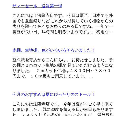
サマーセール 速報第一弾
こんにちは！法隆寺店です。 今日は夏至、日本でも外
国でも夏至祭りなど これから成長していく植物からの
実りを願って色々なお祭りのある日ですね。 一年で一
番昼が長い日、14時間も明るいようですよ。 梅雨な …
糸棚、生地棚、色がいろいろそろいました！
益久法隆寺店からこんにちは。 お待たせしました、糸
の棚と２ｍカット生地の棚が 見ていただけるようにな
りました。 ２ｍカット生地は４８００円～７８００
円まで。 １０ⅿ反もご用意しています。 …
今月のおすすめは夏にぴったりのストール！
こんにちは法隆寺店です。 今年は夏がすごく早く来て
しまいました。 既に30度を超える日が何日もあります
ね。 マスクをしているのに あついあつい！ 紫外線対