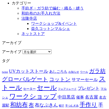
カテゴリー
手紡ぎ・ガラ紡で編む・織る・縫う
和紡布のお手入れ方法
法隆寺店
ワークショップ&イベント
益久コットンマルシェ
ネットストア
アーカイブ
アーカイブ
タグ
ガラ紡
UVカットストール
あしごろも
twine
お知らせ
ウール
ス
グローバルゲート
コットン
サマーセール
トール
セール
プレゼント
セーター
マル
フェアトレード
ワークショップ
中目黒店
名古屋
催事
名古
シェ
和紡布
手作り
布
布なぷきん
手
屋駅
帽子
手つむぎ糸