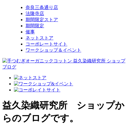
奈良三条通り店
法隆寺店
期間限定ストア
期間限定
催事
ネットストア
コーポレートサイト
ワークショップ＆イベント
益久染織研究所 ショップか
らのブログです。