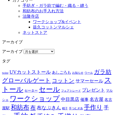
カテゴリー
手紡ぎ・ガラ紡で編む・織る・縫う
和紡布のお手入れ方法
法隆寺店
ワークショップ&イベント
益久コットンマルシェ
ネットストア
アーカイブ
アーカイブ
タグ
ガラ紡
UVカットストール
あしごろも
twine
お知らせ
ウール
ス
グローバルゲート
コットン
サマーセール
トール
セール
プレゼント
セーター
マル
フェアトレード
ワークショップ
中目黒店
名古屋
催事
名古
シェ
和紡布
手作り
布
布なぷきん
手
屋駅
帽子
手つむぎ糸