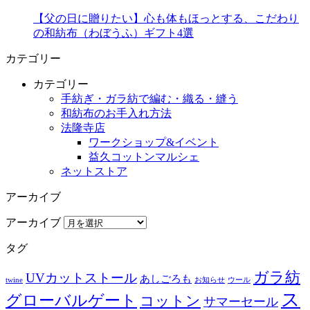
【父の日に贈りたい】心も体もほっとする、こだわり
の和紡布（わぼうふ）ギフト4選
カテゴリー
カテゴリー
手紡ぎ・ガラ紡で編む・織る・縫う
和紡布のお手入れ方法
法隆寺店
ワークショップ&イベント
益久コットンマルシェ
ネットストア
アーカイブ
アーカイブ
タグ
ガラ紡
UVカットストール
あしごろも
twine
お知らせ
ウール
ス
グローバルゲート
コットン
サマーセール