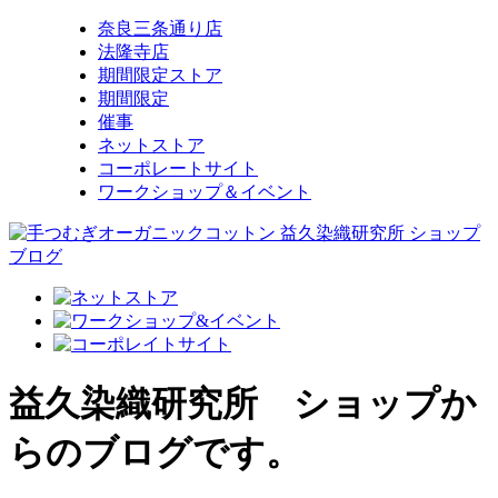
奈良三条通り店
法隆寺店
期間限定ストア
期間限定
催事
ネットストア
コーポレートサイト
ワークショップ＆イベント
益久染織研究所 ショップか
らのブログです。