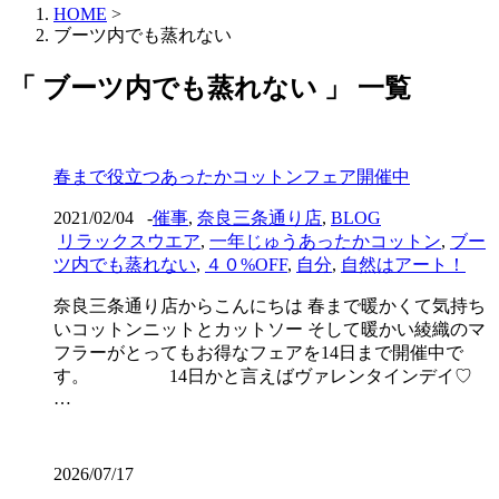
HOME
>
ブーツ内でも蒸れない
「 ブーツ内でも蒸れない 」 一覧
春まで役立つあったかコットンフェア開催中
2021/02/04
-
催事
,
奈良三条通り店
,
BLOG
リラックスウエア
,
一年じゅうあったかコットン
,
ブー
ツ内でも蒸れない
,
４０%OFF
,
自分
,
自然はアート！
奈良三条通り店からこんにちは 春まで暖かくて気持ち
いコットンニットとカットソー そして暖かい綾織のマ
フラーがとってもお得なフェアを14日まで開催中で
す。 14日かと言えばヴァレンタインデイ♡
…
2026/07/17