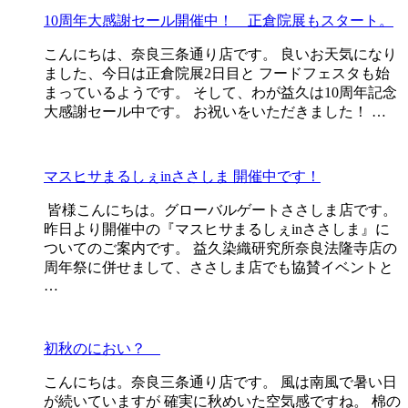
10周年大感謝セール開催中！ 正倉院展もスタート。
こんにちは、奈良三条通り店です。 良いお天気になり
ました、今日は正倉院展2日目と フードフェスタも始
まっているようです。 そして、わが益久は10周年記念
大感謝セール中です。 お祝いをいただきました！ …
マスヒサまるしぇinささしま 開催中です！
皆様こんにちは。グローバルゲートささしま店です。
昨日より開催中の『マスヒサまるしぇinささしま』に
ついてのご案内です。 益久染織研究所奈良法隆寺店の
周年祭に併せまして、ささしま店でも協賛イベントと
…
初秋のにおい？
こんにちは。奈良三条通り店です。 風は南風で暑い日
が続いていますが 確実に秋めいた空気感ですね。 棉の