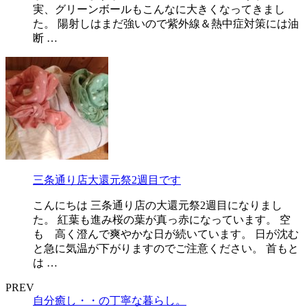
実、グリーンボールもこんなに大きくなってきまし
た。 陽射しはまだ強いので紫外線＆熱中症対策には油
断 …
三条通り店大還元祭2週目です
こんにちは 三条通り店の大還元祭2週目になりまし
た。 紅葉も進み桜の葉が真っ赤になっています。 空
も 高く澄んで爽やかな日が続いています。 日が沈む
と急に気温が下がりますのでご注意ください。 首もと
は …
PREV
自分癒し・・の丁寧な暮らし。