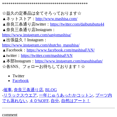
*****************************************
☆益久の定番品は全てそろっております☆
▲ネットストア：
http://www.mashisa.com/
▲奈良三条通り店twitter：
https://twitter.com/daibutubutu44
▲奈良三条通り店Instagram：
https://www.instagram.com/sanjomashisa/
▲出張益久！Instagram：
https://www.instagram.com/shutcho_masuhisa/
▲Facebook：
https://www.facebook.com/mashisaFAN/
▲twitter：
https://twitter.com/mashisaFAN
▲本部Instagram：
https://www.instagram.com/masuhisafan/
☆各SNS、フォローお待ちしております！☆
Twitter
Facebook
-
催事
,
奈良三条通り店
,
BLOG
-
リラックスウエア
,
一年じゅうあったかコットン
,
ブーツ内
でも蒸れない
,
４０%OFF
,
自分
,
自然はアート！
comment