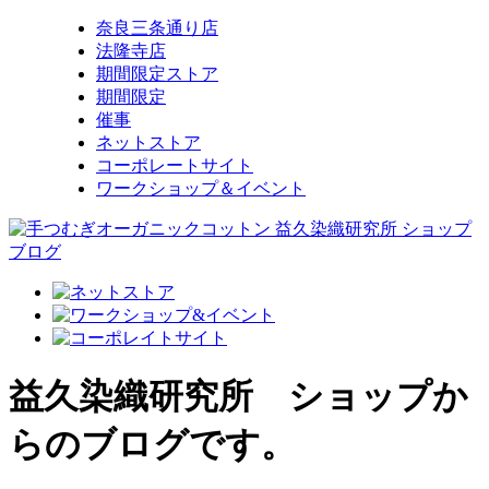
奈良三条通り店
法隆寺店
期間限定ストア
期間限定
催事
ネットストア
コーポレートサイト
ワークショップ＆イベント
益久染織研究所 ショップか
らのブログです。