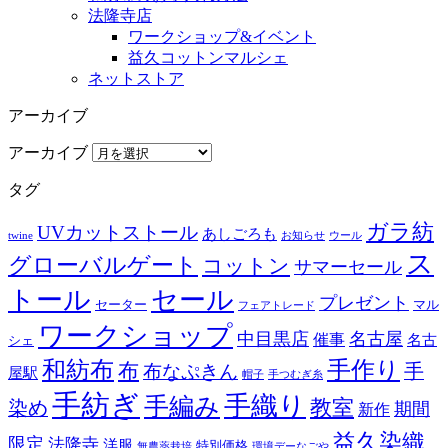
法隆寺店
ワークショップ&イベント
益久コットンマルシェ
ネットストア
アーカイブ
アーカイブ
タグ
ガラ紡
UVカットストール
あしごろも
twine
お知らせ
ウール
ス
グローバルゲート
コットン
サマーセール
トール
セール
プレゼント
セーター
マル
フェアトレード
ワークショップ
中目黒店
名古屋
催事
名古
シェ
和紡布
手作り
布
布なぷきん
手
屋駅
帽子
手つむぎ糸
手紡ぎ
手織り
手編み
教室
染め
期間
新作
益久染織
限定
法隆寺
洋服
特別価格
無農薬栽培
環境デーなごや