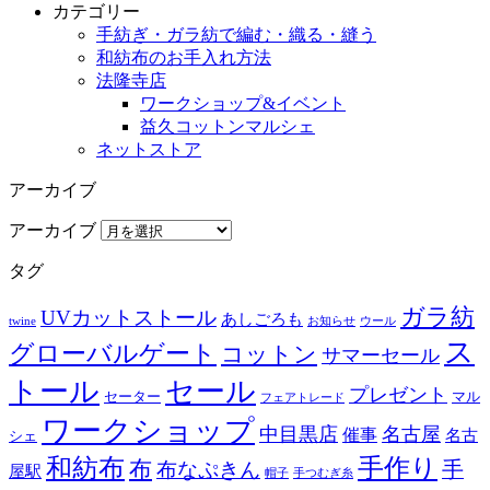
カテゴリー
手紡ぎ・ガラ紡で編む・織る・縫う
和紡布のお手入れ方法
法隆寺店
ワークショップ&イベント
益久コットンマルシェ
ネットストア
アーカイブ
アーカイブ
タグ
ガラ紡
UVカットストール
あしごろも
twine
お知らせ
ウール
ス
グローバルゲート
コットン
サマーセール
トール
セール
プレゼント
セーター
マル
フェアトレード
ワークショップ
中目黒店
名古屋
催事
名古
シェ
和紡布
手作り
布
布なぷきん
手
屋駅
帽子
手つむぎ糸