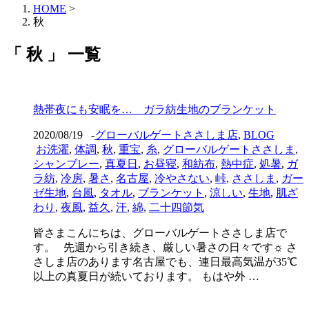
HOME
>
秋
「 秋 」 一覧
熱帯夜にも安眠を… ガラ紡生地のブランケット
2020/08/19
-
グローバルゲートささしま店
,
BLOG
お洗濯
,
体調
,
秋
,
重宝
,
糸
,
グローバルゲートささしま
,
シャンブレー
,
真夏日
,
お昼寝
,
和紡布
,
熱中症
,
処暑
,
ガ
ラ紡
,
冷房
,
暑さ
,
名古屋
,
冷やさない
,
峠
,
ささしま
,
ガー
ゼ生地
,
台風
,
タオル
,
ブランケット
,
涼しい
,
生地
,
肌ざ
わり
,
夜風
,
益久
,
汗
,
綿
,
二十四節気
皆さまこんにちは、グローバルゲートささしま店で
す。 先週から引き続き、厳しい暑さの日々です☼ さ
さしま店のあります名古屋でも、連日最高気温が35℃
以上の真夏日が続いております。 もはや外 …