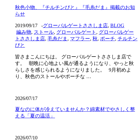
秋色小物、『チルチンびと』『毛糸だま』掲載のお知
らせ
2019/09/17
-
グローバルゲートささしま店
,
BLOG
編み物
,
ストール
,
グローバルゲート
,
グローバルゲー
トささしま店
,
毛糸だま
,
マフラー
,
秋
,
ポーチ
,
チルチン
びと
皆さまこんにちは。 グローバルゲートささしま店で
す。 朝晩に心地よい風が通るようになり、やっと秋
らしさを感じられるようになりました。 9月初めよ
り、秋色のストールやポーチな …
2026/07/17
夏なのに体が冷えていませんか？綿素材でやさしく整
える「夏の温活」
2026/07/10