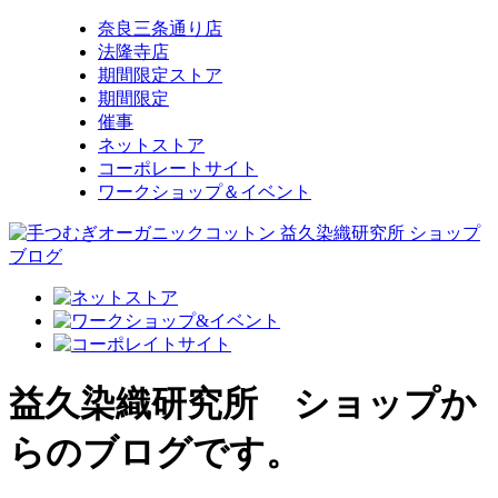
奈良三条通り店
法隆寺店
期間限定ストア
期間限定
催事
ネットストア
コーポレートサイト
ワークショップ＆イベント
益久染織研究所 ショップか
らのブログです。