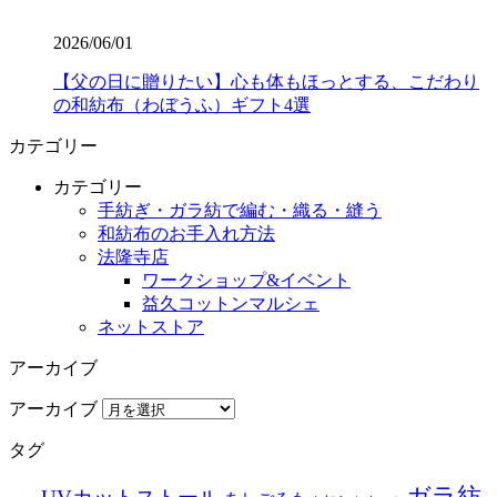
2026/06/01
【父の日に贈りたい】心も体もほっとする、こだわり
の和紡布（わぼうふ）ギフト4選
カテゴリー
カテゴリー
手紡ぎ・ガラ紡で編む・織る・縫う
和紡布のお手入れ方法
法隆寺店
ワークショップ&イベント
益久コットンマルシェ
ネットストア
アーカイブ
アーカイブ
タグ
ガラ紡