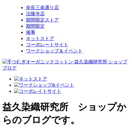
奈良三条通り店
法隆寺店
期間限定ストア
期間限定
催事
ネットストア
コーポレートサイト
ワークショップ＆イベント
益久染織研究所 ショップか
らのブログです。