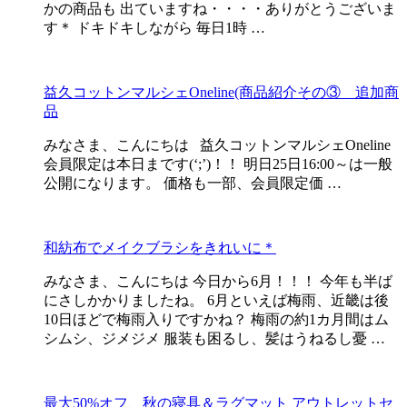
かの商品も 出ていますね・・・・ありがとうございま
す＊ ドキドキしながら 毎日1時 …
益久コットンマルシェOneline(商品紹介その③ 追加商
品
みなさま、こんにちは 益久コットンマルシェOneline
会員限定は本日まです(‘;’)！！ 明日25日16:00～は一般
公開になります。 価格も一部、会員限定価 …
和紡布でメイクブラシをきれいに＊
みなさま、こんにちは 今日から6月！！！ 今年も半ば
にさしかかりましたね。 6月といえば梅雨、近畿は後
10日ほどで梅雨入りですかね？ 梅雨の約1カ月間はム
シムシ、ジメジメ 服装も困るし、髪はうねるし憂 …
最大50%オフ、秋の寝具＆ラグマット アウトレットセ