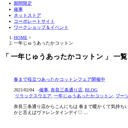
期間限定
催事
ネットストア
コーポレートサイト
ワークショップ＆イベント
HOME
>
一年じゅうあったかコットン
「 一年じゅうあったかコットン 」 一覧
春まで役立つあったかコットンフェア開催中
2021/02/04
-
催事
,
奈良三条通り店
,
BLOG
リラックスウエア
,
一年じゅうあったかコットン
,
ブー
奈良三条通り店からこんにちは 春まで暖かくて気持ち
かと言えばヴァレンタインデイ♡ …