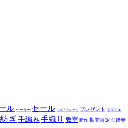
ール
セール
プレゼント
セーター
マルシェ
フェアトレード
手紡ぎ
手織り
手編み
教室
期間限定
法隆寺
新作