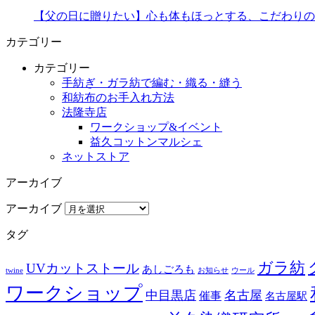
【父の日に贈りたい】心も体もほっとする、こだわりの
カテゴリー
カテゴリー
手紡ぎ・ガラ紡で編む・織る・縫う
和紡布のお手入れ方法
法隆寺店
ワークショップ&イベント
益久コットンマルシェ
ネットストア
アーカイブ
アーカイブ
タグ
ガラ紡
UVカットストール
あしごろも
twine
お知らせ
ウール
ワークショップ
中目黒店
名古屋
催事
名古屋駅