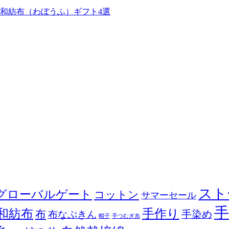
和紡布（わぼうふ）ギフト4選
スト
グローバルゲート
コットン
サマーセール
和紡布
手作り
布
布なぷきん
手染め
帽子
手つむぎ糸