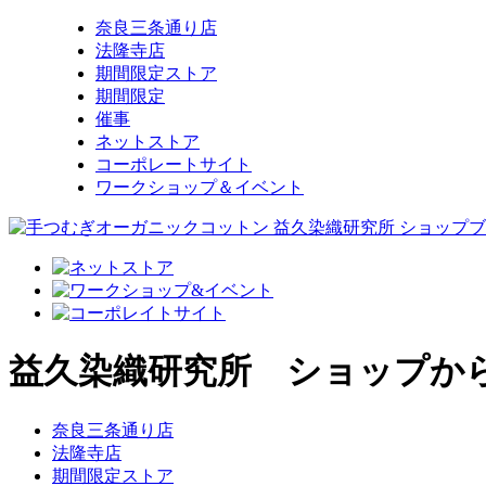
奈良三条通り店
法隆寺店
期間限定ストア
期間限定
催事
ネットストア
コーポレートサイト
ワークショップ＆イベント
益久染織研究所 ショップか
奈良三条通り店
法隆寺店
期間限定ストア