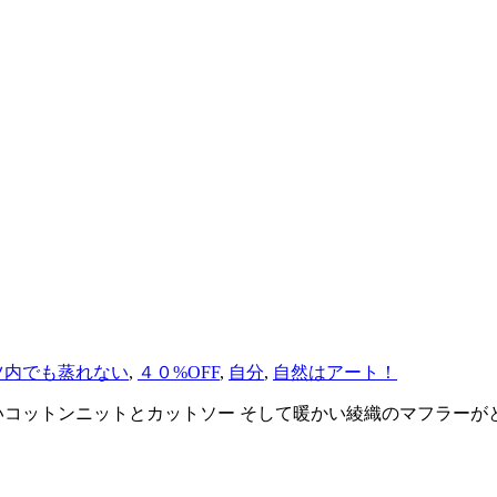
ツ内でも蒸れない
,
４０%OFF
,
自分
,
自然はアート！
いコットンニットとカットソー そして暖かい綾織のマフラー