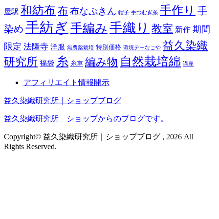
和紡布
手作り
布
布なぷきん
手
屋駅
帽子
手つむぎ糸
手紡ぎ
手織り
手編み
教室
染め
期間
新作
益久染織
限定
法隆寺
洋服
特別価格
無農薬栽培
環境デーなごや
糸
自然栽培綿
研究所
編み物
福袋
糸車
講座
アフィリエイト情報開示
益久染織研究所｜ショップブログ
益久染織研究所 ショップからのブログです。
Copyright© 益久染織研究所｜ショップブログ , 2026 All
Rights Reserved.