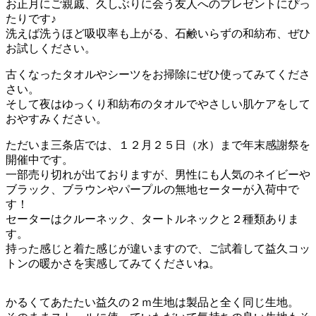
お正月にご親戚、久しぶりに会う友人へのプレゼントにぴっ
たりです♪
洗えば洗うほど吸収率も上がる、石鹸いらずの和紡布、ぜひ
お試しください。
古くなったタオルやシーツをお掃除にぜひ使ってみてくださ
さい。
そして夜はゆっくり和紡布のタオルでやさしい肌ケアをして
おやすみください。
ただいま三条店では、１２月２５日（水）まで年末感謝祭を
開催中です。
一部売り切れが出ておりますが、男性にも人気のネイビーや
ブラック、ブラウンやパープルの無地セーターが入荷中で
す！
セーターはクルーネック、タートルネックと２種類ありま
す。
持った感じと着た感じが違いますので、ご試着して益久コッ
トンの暖かさを実感してみてくださいね。
かるくてあたたい益久の２ｍ生地は製品と全く同じ生地。