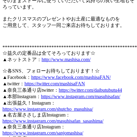
そのままストールに使っていただいて気持ちの良い生地もそ
ろっています。
またクリスマスのプレゼントやお土産に最適なものを
ご用意して、スタッフ一同ご来店お待ちしております。
*******************************************************
☆益久の定番品は全てそろっております☆
▲ネットストア：
http://www.mashisa.com/
☆各SNS、フォローお待ちしております！☆
▲Facebook：
https://www.facebook.com/mashisaFAN/
▲twitter：
https://twitter.com/mashisaFAN
▲奈良三条通り店twitter：
https://twitter.com/daibutubutu44
▲本部Instagram：
https://www.instagram.com/masuhisafan/
▲出張益久！Instagram：
https://www.instagram.com/shutcho_masuhisa/
▲名古屋ささしま店Instagram：
https://www.instagram.com/masuhisafan_sasashima/
▲奈良三条通り店Instagram：
https://www.instagram.com/sanjomashisa/