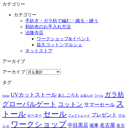
カテゴリー
カテゴリー
手紡ぎ・ガラ紡で編む・織る・縫う
和紡布のお手入れ方法
法隆寺店
ワークショップ&イベント
益久コットンマルシェ
ネットストア
アーカイブ
アーカイブ
タグ
ガラ紡
UVカットストール
あしごろも
twine
お知らせ
ウール
ス
グローバルゲート
コットン
サマーセール
トール
セール
プレゼント
セーター
マル
フェアトレード
ワークショップ
中目黒店
名古屋
催事
名古
シェ